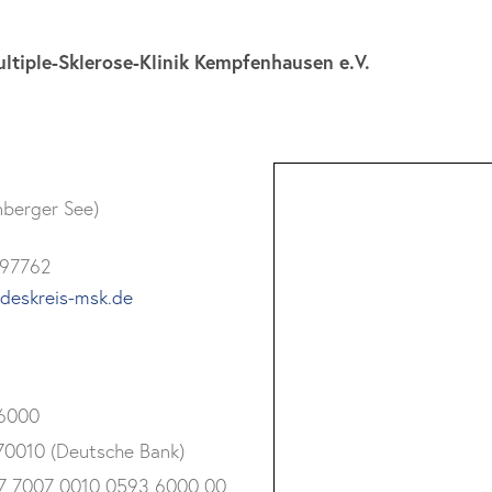
ltiple-Sklerose-Klinik Kempfenhausen e.V.
nberger See)
997762
deskreis-msk.de
6000
0010 (Deutsche Bank)
7 7007 0010 0593 6000 00