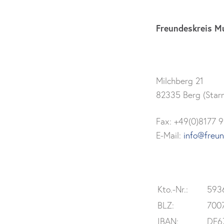
Freundeskreis Mu
Milchberg 21
82335 Berg (Star
Fax: +49(0)8177 
E-Mail:
info@freun
Kto.-Nr.:
593
BLZ:
7007
IBAN:
DE6